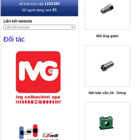
1284380
Số lượt truy cập
01
Số người đang xem
Liên kết website
Nối ống giảm
Đối tác
Nối hàn côn 24 - Oring