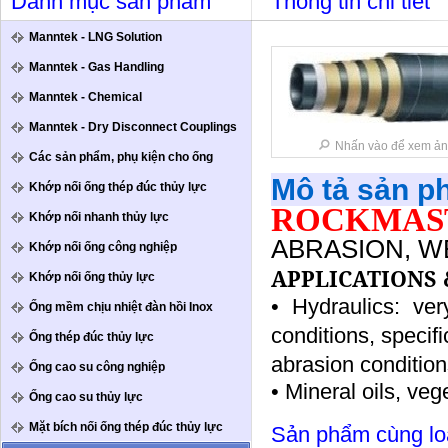
Danh mục sản phẩm
Thông tin chi tiết
Manntek - LNG Solution
Manntek - Gas Handling
Manntek - Chemical
Manntek - Dry Disconnect Couplings
Nhấn vào để xem ản
Các sản phẩm, phụ kiện cho ống
Mô tả sản 
Khớp nối ống thép đúc thủy lực
ROCKMAST
Khớp nối nhanh thủy lực
ABRASION, W
Khớp nối ống công nghiệp
APPLICATIONS 
Khớp nối ống thủy lực
• Hydraulics: ve
Ống mềm chịu nhiệt đàn hồi Inox
conditions, specifi
Ống thép đúc thủy lực
abrasion condition
Ống cao su công nghiệp
• Mineral oils, veg
Ống cao su thủy lực
Mặt bích nối ống thép đúc thủy lực
Sản phẩm cùng lo