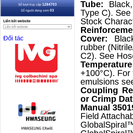
Tube:
Black,
1284703
Số lượt truy cập
Type C). See
03
Số người đang xem
Stock Charact
Liên kết website
Reinforceme
Cover:
Blac
Đối tác
rubber (Nitri
C2). See Hose
Temperatu
+100°C). For
emulsions see
Coupling Re
or Crimp Da
Manual 3501
Field Attacha
GlobalSpiral™