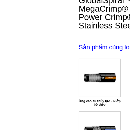
GlobalSpiral™
MegaCrimp® C
Power Crimp® 
Stainless Ste
Sản phẩm cùng lo
Ống cao su thủy lực - 6 lớp
bố thép