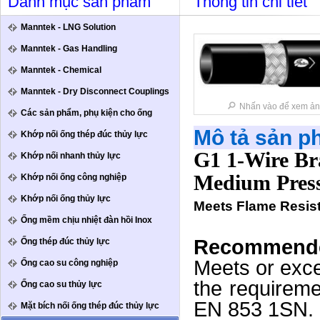
Danh mục sản phẩm
Thông tin chi tiết
Manntek - LNG Solution
Manntek - Gas Handling
Manntek - Chemical
Manntek - Dry Disconnect Couplings
Nhấn vào để xem ản
Các sản phẩm, phụ kiện cho ống
Mô tả sản 
Khớp nối ống thép đúc thủy lực
G1 1-Wire Br
Khớp nối nhanh thủy lực
Medium Pres
Khớp nối ống công nghiệp
Khớp nối ống thủy lực
Meets Flame Resis
Ống mềm chịu nhiệt đàn hồi Inox
Recommend
Ống thép đúc thủy lực
Meets or exc
Ống cao su công nghiệp
the requirem
Ống cao su thủy lực
EN 853 1SN.
Mặt bích nối ống thép đúc thủy lực