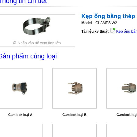
Thông tin chi tiết
Kẹp ống bằng thép 
Model
: CLAMPS W2
Tài liệu kỹ thuật
:
Kẹp ống bằn
Nhấn vào để xem ảnh lớn
Sản phẩm cùng loại
Camlock loại A
Camlock loại B
Camlock loạ