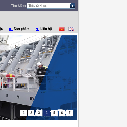
Tìm kiếm
ệu
Sản phẩm
Liên hệ
1
2
3
4
5
6
7