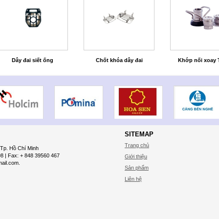
Dây đai siết ống
Chốt khóa dây đai
Khớp nối xoay
SITEMAP
Trang chủ
 Tp. Hồ Chí Minh
98 | Fax: + 848 39560 467
Giới thiệu
ail.com.
Sản phẩm
Liên hệ