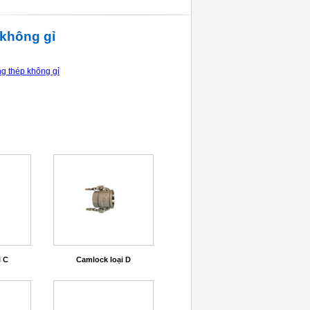
không gỉ
g thép không gỉ
i C
Camlock loại D