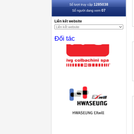
1285038
Số lượt truy cập
07
Số người đang xem
Liên kết website
Đối tác