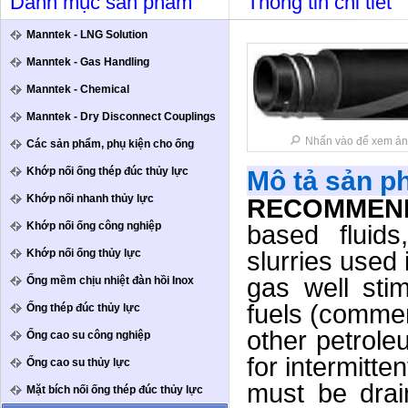
Danh mục sản phẩm
Thông tin chi tiết
Manntek - LNG Solution
Manntek - Gas Handling
Manntek - Chemical
Manntek - Dry Disconnect Couplings
Nhấn vào để xem ản
Các sản phẩm, phụ kiện cho ống
Khớp nối ống thép đúc thủy lực
Mô tả sản 
Khớp nối nhanh thủy lực
RECOMMEN
Khớp nối ống công nghiệp
based fluids
Khớp nối ống thủy lực
slurries used 
gas well stim
Ống mềm chịu nhiệt đàn hồi Inox
fuels (commerc
Ống thép đúc thủy lực
other petrole
Ống cao su công nghiệp
for intermitte
Ống cao su thủy lực
must be drain
Mặt bích nối ống thép đúc thủy lực