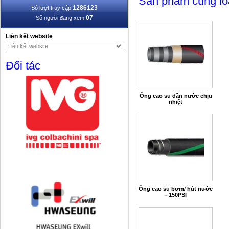
Sản phẩm cùng lo
1286123
Số lượt truy cập
07
Số người đang xem
Liên kết website
Đối tác
Ống cao su dẫn nước chịu
nhiệt
Ống cao su bơm/ hút nước
- 150PSI