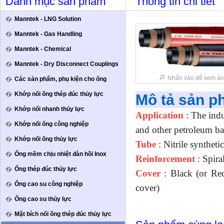
Danh mục sản phẩm
Thông tin chi tiết
Manntek - LNG Solution
Manntek - Gas Handling
Manntek - Chemical
Manntek - Dry Disconnect Couplings
Nhấn vào để xem ản
Các sản phẩm, phụ kiện cho ống
Khớp nối ống thép đúc thủy lực
Mô tả sản 
Khớp nối nhanh thủy lực
Application
:
The indu
Khớp nối ống công nghiệp
and other petroleum ba
Khớp nối ống thủy lực
Tube
:
Nitrile synthet
Ống mềm chịu nhiệt đàn hồi Inox
Reinforcement
:
Spira
Ống thép đúc thủy lực
Cover
:
Black (or Red
Ống cao su công nghiệp
cover)
Ống cao su thủy lực
Mặt bích nối ống thép đúc thủy lực