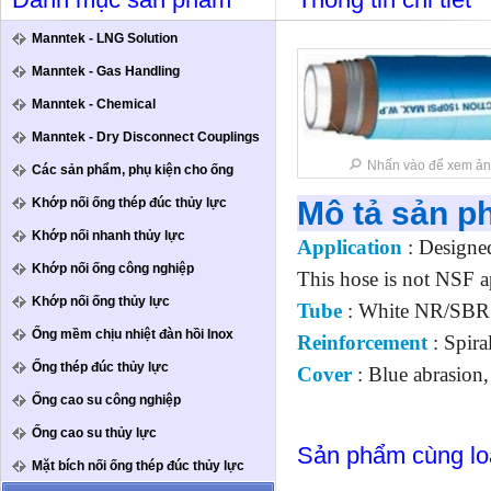
Danh mục sản phẩm
Thông tin chi tiết
Manntek - LNG Solution
Manntek - Gas Handling
Manntek - Chemical
Manntek - Dry Disconnect Couplings
Nhấn vào để xem ản
Các sản phẩm, phụ kiện cho ống
Khớp nối ống thép đúc thủy lực
Mô tả sản 
Khớp nối nhanh thủy lực
Application
: Designed
Khớp nối ống công nghiệp
This hose is not NSF 
Khớp nối ống thủy lực
Tube
: White NR/SBR 
Ống mềm chịu nhiệt đàn hồi Inox
Reinforcement
: Spira
Ống thép đúc thủy lực
Cover
: Blue abrasion
Ống cao su công nghiệp
Ống cao su thủy lực
Sản phẩm cùng lo
Mặt bích nối ống thép đúc thủy lực