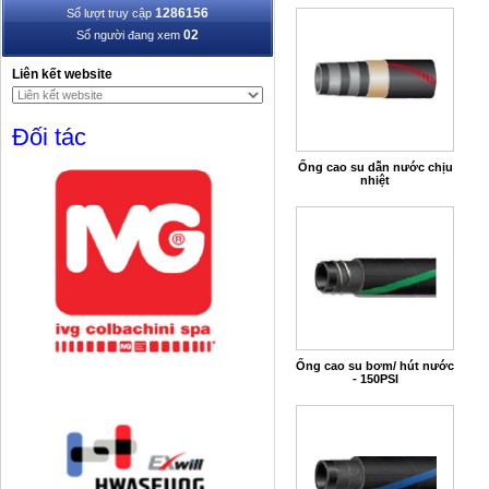
1286156
Số lượt truy cập
02
Số người đang xem
Liên kết website
Đối tác
Ống cao su dẫn nước chịu
nhiệt
Ống cao su bơm/ hút nước
- 150PSI