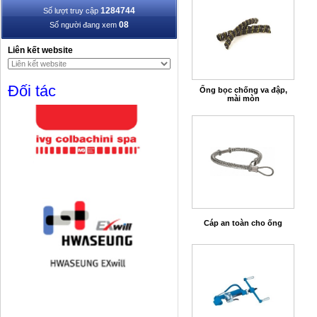
1284744
Số lượt truy cập
08
Số người đang xem
Liên kết website
Đối tác
Ống bọc chống va đập,
mài mòn
Cáp an toàn cho ống