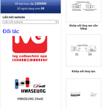
1285690
Số lượt truy cập
08
Số người đang xem
Liên kết website
Khớp nối ống ren côn
bằng
Đối tác
Khớp nối thủy lực