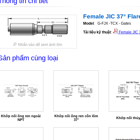
Thông tin chi tiết
Female JIC 37° Flar
Model
: G-FJX -TCX - Gates
Tài liệu kỹ thuật
:
Female JIC 3
Nhấn vào để xem ảnh lớn
Sản phẩm cùng loại
Khớp nối ống ren ngoài
Khớp nối ống ren côn lõm
Khớp nối thủy
NPT
37°