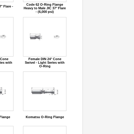
Code 62 O-Ring Flange
° Flare -
Heavy to Male JIC 37° Flare
- (6,000 psi)
 Cone
Female DIN 24° Cone
ies with
Swivel - Light Series with
O-Ring
Flange
Komatsu O-Ring Flange