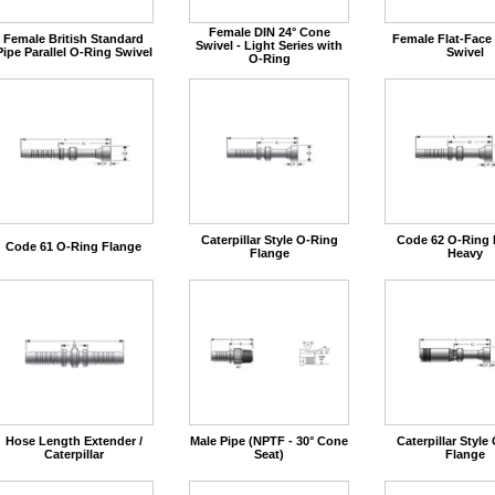
Female DIN 24° Cone
Female British Standard
Female Flat-Face
Swivel - Light Series with
Pipe Parallel O-Ring Swivel
Swivel
O-Ring
Caterpillar Style O-Ring
Code 62 O-Ring 
Code 61 O-Ring Flange
Flange
Heavy
Hose Length Extender /
Male Pipe (NPTF - 30° Cone
Caterpillar Style
Caterpillar
Seat)
Flange