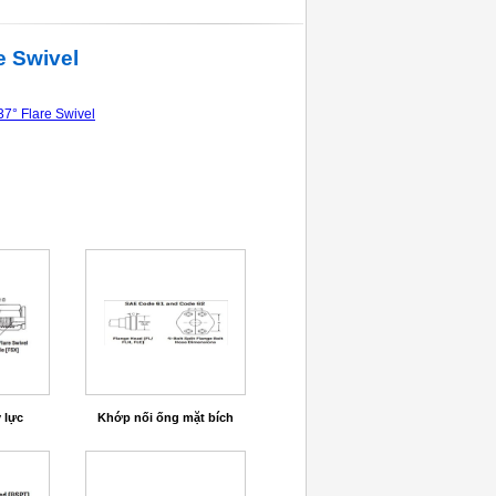
e Swivel
7° Flare Swivel
 lực
Khớp nối ống mặt bích