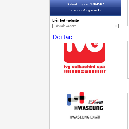
1284587
Số lượt truy cập
12
Số người đang xem
Liên kết website
Đối tác