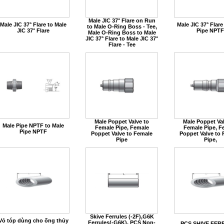
Male JIC 37° Flare on Run
Male JIC 37° Flare to Male
Male JIC 37° Flare
to Male O-Ring Boss - Tee,
JIC 37° Flare
Pipe NPTF
Male O-Ring Boss to Male
JIC 37° Flare to Male JIC 37°
Flare - Tee
Male Poppet Valve to
Male Poppet Val
Male Pipe NPTF to Male
Female Pipe, Female
Female Pipe, F
Pipe NPTF
Poppet Valve to Female
Poppet Valve to
Pipe
Pipe,
Skive Ferrules (-2F),G6K
Vỏ tóp dùng cho ống thủy
Ferrules(-G6K), PCS Non-
PCS SHIVE FER