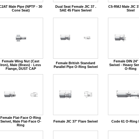
C2AT Male Pipe (NPTF - 30
Dual Seat Female JIC 37 .
C5-RMJ Male JIC 37
Cone Seat)
SAE 45 Flare Swivel
Steel
Female Wing Nut (Cast
Female DIN 24°
Female British Standard
Iron), Male (Brass) - Less
Swivel - Heavy Ser
Parallel Pipe O-Ring Swivel
Flange, DUST CAP
O-Ring
Female Flat-Face O-Ring
Swivel, Male Flat-Face O-
Female JIC 37° Flare Swivel
Code 61 O-Ring 
Ring