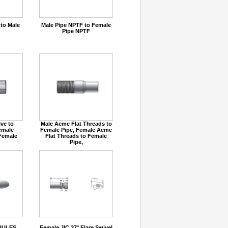
 to Male
Male Pipe NPTF to Female
Pipe NPTF
ve to
Male Acme Flat Threads to
emale
Female Pipe, Female Acme
 Female
Flat Threads to Female
Pipe,
RULES
Female JIC 37° Flare Swivel