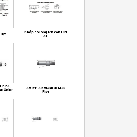
Khớp nối ống ren côn DIN
 lực
24°
 Union,
AB-MP Air Brake to Male
ke Union
Pipe