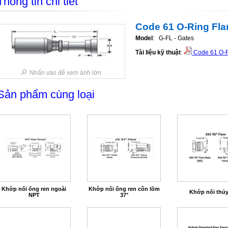
Thông tin chi tiết
Code 61 O-Ring Fl
Model
: G-FL - Gates
Tài liệu kỹ thuật
:
Code 61 O-R
Nhấn vào để xem ảnh lớn
Sản phẩm cùng loại
Khớp nối ống ren ngoài
Khớp nối ống ren côn lõm
Khớp nối thủy
NPT
37°