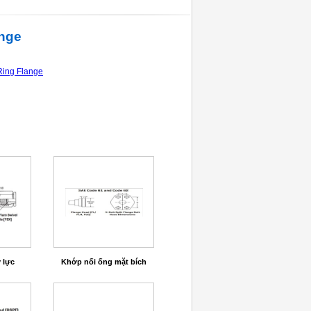
ange
ing Flange
 lực
Khớp nối ống mặt bích