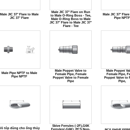
Male JIC 37° Flare on Run
Male JIC 37° Flare to Male
Male JIC 37° Flare
to Male O-Ring Boss - Tee,
JIC 37° Flare
Pipe NPTF
Male O-Ring Boss to Male
JIC 37° Flare to Male JIC 37°
Flare - Tee
Male Poppet Valve to
Male Poppet Val
Male Pipe NPTF to Male
Female Pipe, Female
Female Pipe, F
Pipe NPTF
Poppet Valve to Female
Poppet Valve to
Pipe
Pipe,
Skive Ferrules (-2F),G6K
Vỏ tóp dùng cho ống thủy
Ferrules(-G6K), PCS Non-
PCS SHIVE FER