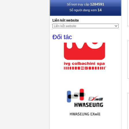
1284591
Số lượt truy cập
14
Số người đang xem
Liên kết website
Đối tác