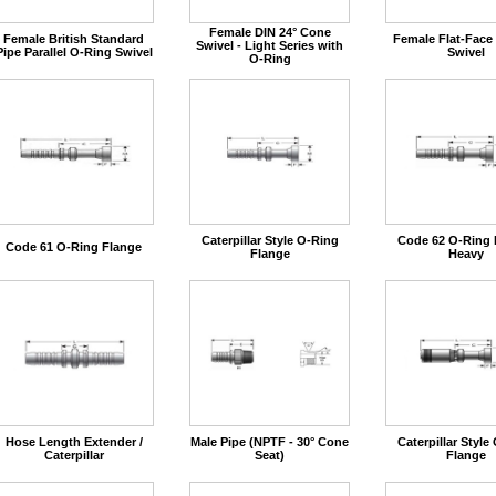
Female DIN 24° Cone
Female British Standard
Female Flat-Face
Swivel - Light Series with
Pipe Parallel O-Ring Swivel
Swivel
O-Ring
Caterpillar Style O-Ring
Code 62 O-Ring 
Code 61 O-Ring Flange
Flange
Heavy
Hose Length Extender /
Male Pipe (NPTF - 30° Cone
Caterpillar Style
Caterpillar
Seat)
Flange