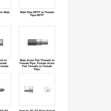
 to Male
Male Pipe NPTF to Female
Pipe NPTF
ve to
Male Acme Flat Threads to
emale
Female Pipe, Female Acme
 Female
Flat Threads to Female
Pipe,
RULES
Female JIC 37° Flare Swivel