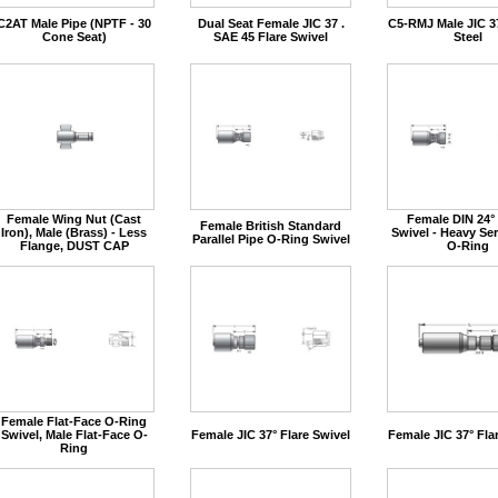
C2AT Male Pipe (NPTF - 30
Dual Seat Female JIC 37 .
C5-RMJ Male JIC 37
Cone Seat)
SAE 45 Flare Swivel
Steel
Female Wing Nut (Cast
Female DIN 24°
Female British Standard
Iron), Male (Brass) - Less
Swivel - Heavy Ser
Parallel Pipe O-Ring Swivel
Flange, DUST CAP
O-Ring
Female Flat-Face O-Ring
Swivel, Male Flat-Face O-
Female JIC 37° Flare Swivel
Female JIC 37° Fla
Ring