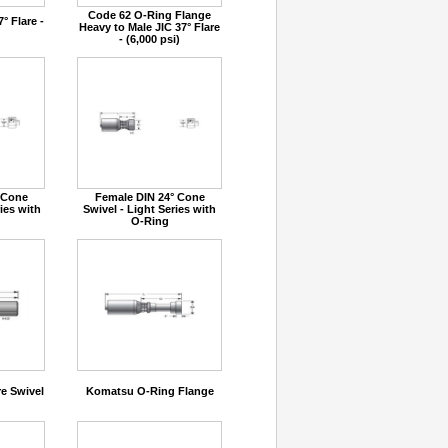
Code 62 O-Ring Flange
° Flare -
Heavy to Male JIC 37° Flare
- (6,000 psi)
 Cone
Female DIN 24° Cone
ies with
Swivel - Light Series with
O-Ring
re Swivel
Komatsu O-Ring Flange