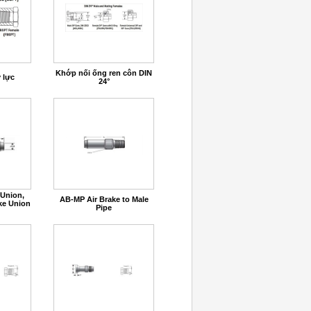
Khớp nối ống ren côn DIN
 lực
24°
 Union,
AB-MP Air Brake to Male
ke Union
Pipe