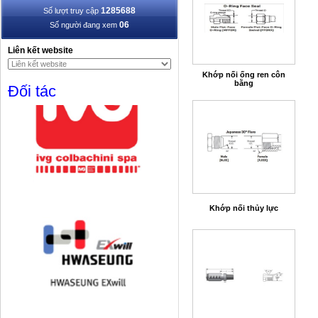
1285688
Số lượt truy cập
06
Số người đang xem
Liên kết website
Khớp nối ống ren côn
bằng
Đối tác
Khớp nối thủy lực