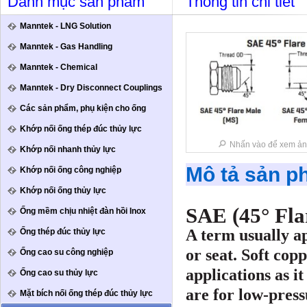
Danh mục sản phẩm
Thông tin chi tiết
Manntek - LNG Solution
Manntek - Gas Handling
Manntek - Chemical
Manntek - Dry Disconnect Couplings
Các sản phẩm, phụ kiện cho ống
Khớp nối ống thép đúc thủy lực
Nhấn vào để xem ản
Khớp nối nhanh thủy lực
Mô tả sản 
Khớp nối ống công nghiệp
Khớp nối ống thủy lực
SAE (45° Fla
Ống mềm chịu nhiệt đàn hồi Inox
A term usually ap
Ống thép đúc thủy lực
or seat. Soft cop
Ống cao su công nghiệp
applications as it
Ống cao su thủy lực
are for low-press
Mặt bích nối ống thép đúc thủy lực