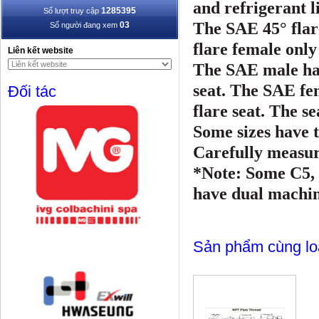
and refrigerant l
1285395
Số lượt truy cập
The SAE 45° flar
03
Số người đang xem
flare female only
Liên kết website
The SAE male has
seat. The SAE fem
Đối tác
flare seat. The se
Some sizes have t
Carefully measure
*Note: Some C5,
have dual machine
Sản phẩm cùng lo