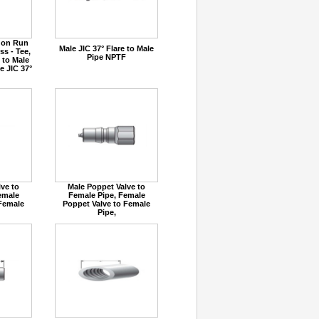
e on Run
Male JIC 37° Flare to Male
s - Tee,
Pipe NPTF
 to Male
e JIC 37°
ve to
Male Poppet Valve to
emale
Female Pipe, Female
 Female
Poppet Valve to Female
Pipe,