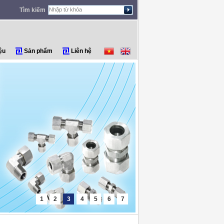
Tìm kiếm
ệu
Sản phẩm
Liên hệ
1
2
3
4
5
6
7