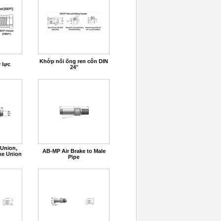
Khớp nối ống ren côn DIN
 lực
24°
 Union,
AB-MP Air Brake to Male
ke Union
Pipe