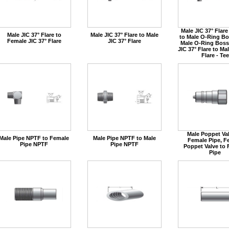
Male JIC 37° Flar
Male JIC 37° Flare to
Male JIC 37° Flare to Male
to Male O-Ring Bos
Female JIC 37° Flare
JIC 37° Flare
Male O-Ring Boss
JIC 37° Flare to Mal
Flare - Tee
Male Poppet Val
Male Pipe NPTF to Female
Male Pipe NPTF to Male
Female Pipe, F
Pipe NPTF
Pipe NPTF
Poppet Valve to
Pipe