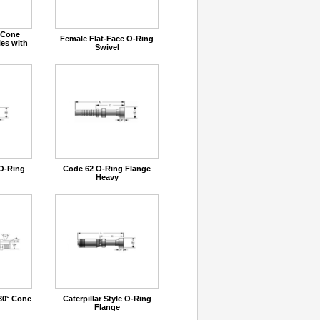
 Cone
Female Flat-Face O-Ring
ies with
Swivel
 O-Ring
Code 62 O-Ring Flange
Heavy
30° Cone
Caterpillar Style O-Ring
Flange