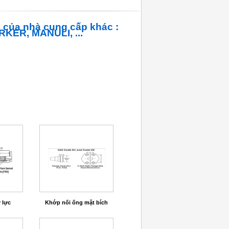
 của nhà cung cấp khác :
KER, MANULI, ...
 lực
Khớp nối ống mặt bích