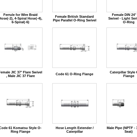
Ferrule for Wire Braid
Female DIN 24°
Female British Standard
Hose(-2), 4-Spiral Hose(-4),
Swivel - Light Ser
Pipe Parallel O-Ring Swivel
6-Spiral(-6)
O-Ring
Female JIC 37° Flare Swivel
Caterpillar Style
Code 61 O-Ring Flange
, Male JIC 37 Flare
Flange
Code 61 Komatsu Style O-
Hose Length Extender /
Male Pipe (NPTF - 
Ring Flange
Caterpillar
Seat)