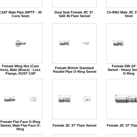
C2AT Male Pipe (NPTF - 30
Dual Seat Female JIC 37 .
C5-RMJ Male JIC 37
Cone Seat)
SAE 45 Flare Swivel
Steel
Female Wing Nut (Cast
Female DIN 24°
Female British Standard
Iron), Male (Brass) - Less
Swivel - Heavy Ser
Parallel Pipe O-Ring Swivel
Flange, DUST CAP
O-Ring
Female Flat-Face O-Ring
Swivel, Male Flat-Face O-
Female JIC 37° Flare Swivel
Female JIC 37° Fla
Ring