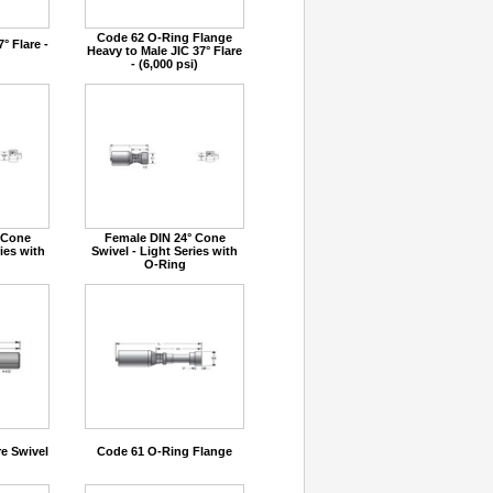
Code 62 O-Ring Flange
° Flare -
Heavy to Male JIC 37° Flare
- (6,000 psi)
 Cone
Female DIN 24° Cone
ies with
Swivel - Light Series with
O-Ring
re Swivel
Code 61 O-Ring Flange