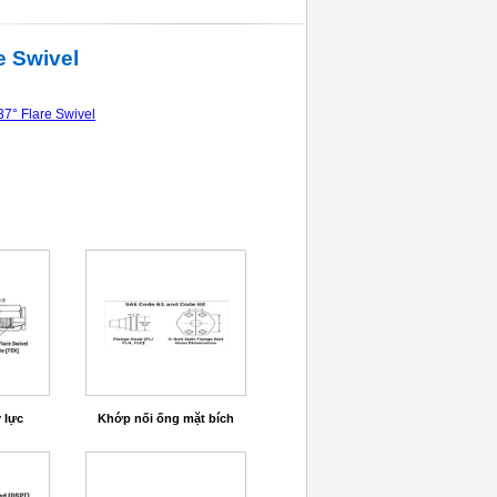
e Swivel
7° Flare Swivel
 lực
Khớp nối ống mặt bích