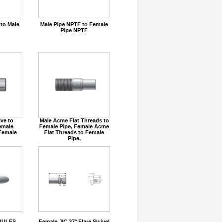
 to Male
Male Pipe NPTF to Female
Pipe NPTF
ve to
Male Acme Flat Threads to
emale
Female Pipe, Female Acme
 Female
Flat Threads to Female
Pipe,
RULES
Female JIC 37° Flare Swivel