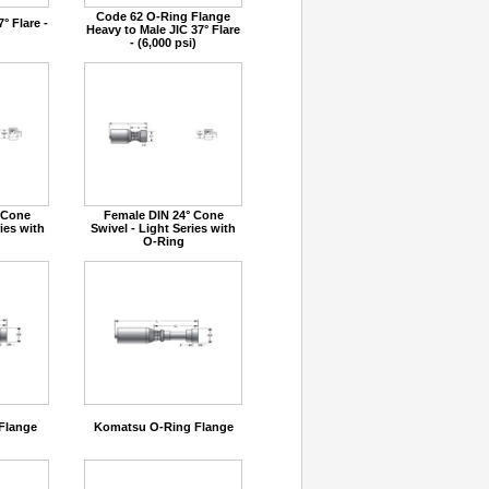
Code 62 O-Ring Flange
° Flare -
Heavy to Male JIC 37° Flare
- (6,000 psi)
 Cone
Female DIN 24° Cone
ies with
Swivel - Light Series with
O-Ring
Flange
Komatsu O-Ring Flange