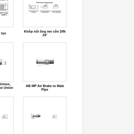
Khớp nối ống ren côn DIN
 lực
24°
 Union,
AB-MP Air Brake to Male
ke Union
Pipe