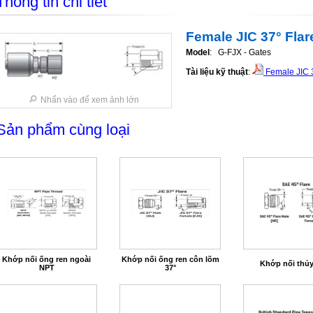
Thông tin chi tiết
Female JIC 37° Flar
Model
: G-FJX - Gates
Tài liệu kỹ thuật
:
Female JIC 3
Nhấn vào để xem ảnh lớn
Sản phẩm cùng loại
Khớp nối ống ren ngoài
Khớp nối ống ren côn lõm
Khớp nối thủy
NPT
37°