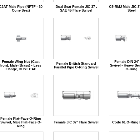
C2AT Male Pipe (NPTF - 30
Dual Seat Female JIC 37 .
C5-RMJ Male JIC 37
Cone Seat)
SAE 45 Flare Swivel
Steel
Female Wing Nut (Cast
Female DIN 24°
Female British Standard
Iron), Male (Brass) - Less
Swivel - Heavy Ser
Parallel Pipe O-Ring Swivel
Flange, DUST CAP
O-Ring
Female Flat-Face O-Ring
Swivel, Male Flat-Face O-
Female JIC 37° Flare Swivel
Code 61 O-Ring 
Ring