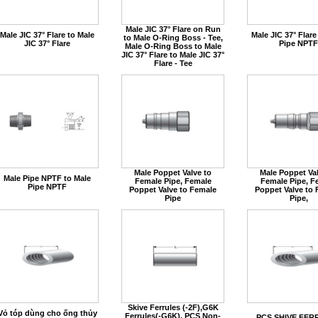
Male JIC 37° Flare on Run
Male JIC 37° Flare to Male
Male JIC 37° Flare
to Male O-Ring Boss - Tee,
JIC 37° Flare
Pipe NPTF
Male O-Ring Boss to Male
JIC 37° Flare to Male JIC 37°
Flare - Tee
Male Poppet Valve to
Male Poppet Val
Male Pipe NPTF to Male
Female Pipe, Female
Female Pipe, F
Pipe NPTF
Poppet Valve to Female
Poppet Valve to
Pipe
Pipe,
Skive Ferrules (-2F),G6K
Vỏ tóp dùng cho ống thủy
Ferrules(-G6K), PCS Non-
PCS SHIVE FER