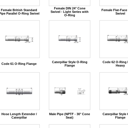
Female DIN 24° Cone
Female British Standard
Female Flat-Face
Swivel - Light Series with
Pipe Parallel O-Ring Swivel
Swivel
O-Ring
Caterpillar Style O-Ring
Code 62 O-Ring 
Code 61 O-Ring Flange
Flange
Heavy
Hose Length Extender /
Male Pipe (NPTF - 30° Cone
Caterpillar Style
Caterpillar
Seat)
Flange