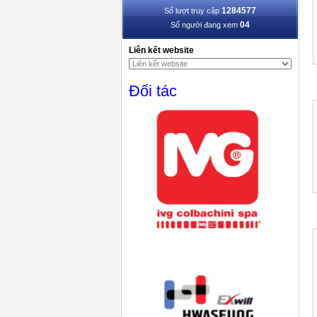
1284577
Số lượt truy cập
04
Số người đang xem
Liên kết website
Đối tác