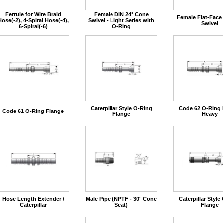
Ferrule for Wire Braid
Female DIN 24° Cone
Female Flat-Face
Hose(-2), 4-Spiral Hose(-4),
Swivel - Light Series with
Swivel
6-Spiral(-6)
O-Ring
Caterpillar Style O-Ring
Code 62 O-Ring 
Code 61 O-Ring Flange
Flange
Heavy
Hose Length Extender /
Male Pipe (NPTF - 30° Cone
Caterpillar Style
Caterpillar
Seat)
Flange