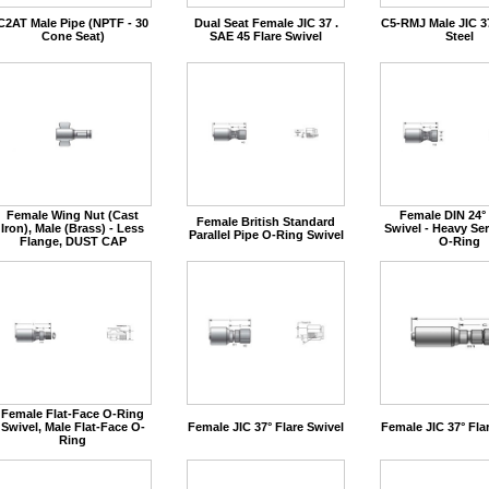
C2AT Male Pipe (NPTF - 30
Dual Seat Female JIC 37 .
C5-RMJ Male JIC 37
Cone Seat)
SAE 45 Flare Swivel
Steel
Female Wing Nut (Cast
Female DIN 24°
Female British Standard
Iron), Male (Brass) - Less
Swivel - Heavy Ser
Parallel Pipe O-Ring Swivel
Flange, DUST CAP
O-Ring
Female Flat-Face O-Ring
Swivel, Male Flat-Face O-
Female JIC 37° Flare Swivel
Female JIC 37° Fla
Ring