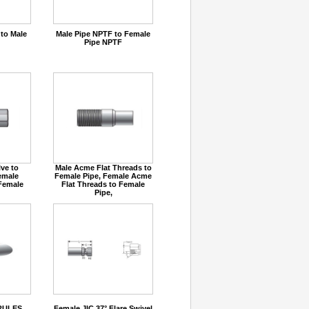
 to Male
Male Pipe NPTF to Female
Pipe NPTF
ve to
Male Acme Flat Threads to
emale
Female Pipe, Female Acme
 Female
Flat Threads to Female
Pipe,
RULES
Female JIC 37° Flare Swivel