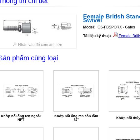
Thông tin chi tiết
Female British Stan
Swivel
Model
: GS-FBSPORX - Gates
Tài liệu kỹ thuật
:
Female Briti
Nhấn vào để xem ảnh lớn
Sản phẩm cùng loại
Khớp nối ống ren ngoài
Khớp nối ống ren côn lõm
Khớp nối thủy
NPT
37°