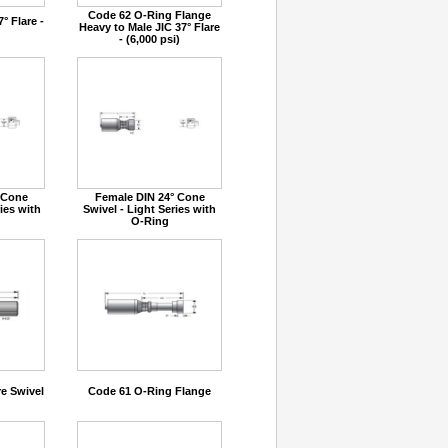
Code 62 O-Ring Flange
° Flare -
Heavy to Male JIC 37° Flare
- (6,000 psi)
 Cone
Female DIN 24° Cone
ies with
Swivel - Light Series with
O-Ring
re Swivel
Code 61 O-Ring Flange