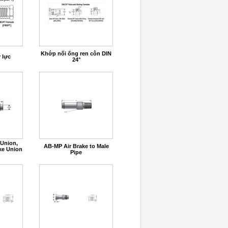
Khớp nối ống ren côn DIN
 lực
24°
 Union,
AB-MP Air Brake to Male
ke Union
Pipe