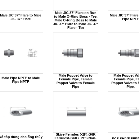
Male JIC 37° Flare on Run
Male JIC 37° Flare to Male
Male JIC 37° Flare
to Male O-Ring Boss - Tee,
JIC 37° Flare
Pipe NPTF
Male O-Ring Boss to Male
JIC 37° Flare to Male JIC 37°
Flare - Tee
Male Poppet Valve to
Male Poppet Val
Male Pipe NPTF to Male
Female Pipe, Female
Female Pipe, F
Pipe NPTF
Poppet Valve to Female
Poppet Valve to
Pipe
Pipe,
Skive Ferrules (-2F),G6K
Vỏ tóp dùng cho ống thủy
Ferrules(-G6K), PCS Non-
PCS SHIVE FER