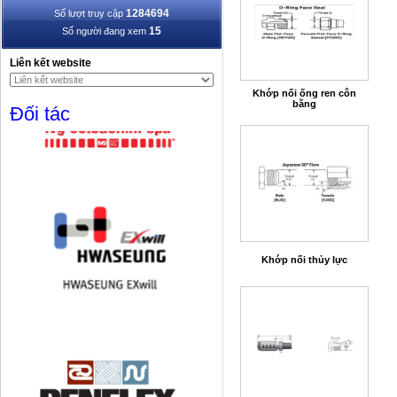
1284694
Số lượt truy cập
15
Số người đang xem
Liên kết website
Khớp nối ống ren côn
bằng
Đối tác
Khớp nối thủy lực