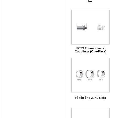
lực
PCTS Thermoplastic
Couplings (One-Piece)
Vỏ tóp ống 2 / 4 / 6 lớp