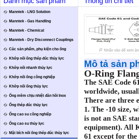
Danh mục sản phẩm
Thông tin chi tiết
Manntek - LNG Solution
Manntek - Gas Handling
Manntek - Chemical
Manntek - Dry Disconnect Couplings
Các sản phẩm, phụ kiện cho ống
Nhấn vào để xem ản
Khớp nối ống thép đúc thủy lực
Mô tả sản 
Khớp nối nhanh thủy lực
O-Ring Fla
Khớp nối ống công nghiệp
The SAE Code 61 
Khớp nối ống thủy lực
worldwide, usual
Ống mềm chịu nhiệt đàn hồi Inox
There are three e
Ống thép đúc thủy lực
1. The -10 size,
Ống cao su công nghiệp
is not an SAE st
Ống cao su thủy lực
equipment). All 
Mặt bích nối ống thép đúc thủy lực
61 except for the 