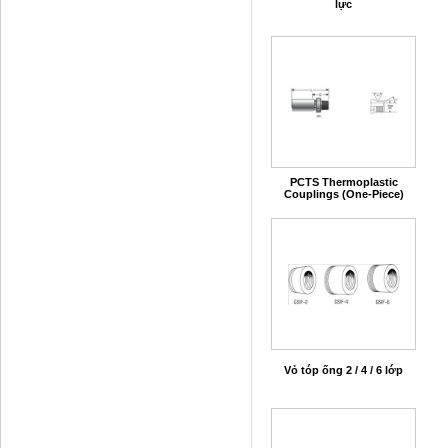
lực
PCTS Thermoplastic
Couplings (One-Piece)
Vỏ tóp ống 2 / 4 / 6 lớp