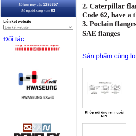
2. Caterpillar fl
1285357
Số lượt truy cập
03
Số người đang xem
Code 62, have a t
Liên kết website
3. Poclain flange
SAE flanges
Đối tác
Sản phẩm cùng lo
Khớp nối ống ren ngoài
NPT